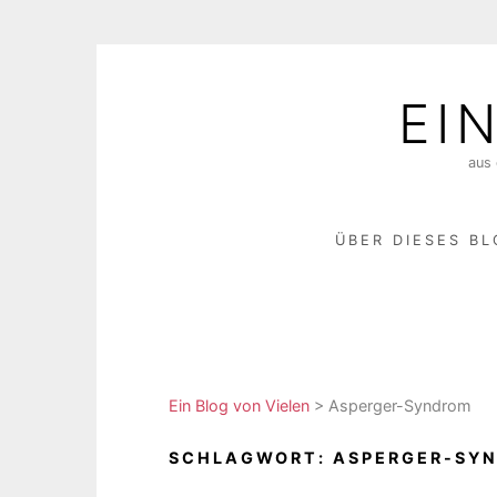
Skip
to
EI
content
aus 
ÜBER DIESES B
Ein Blog von Vielen
>
Asperger-Syndrom
SCHLAGWORT:
ASPERGER-SY