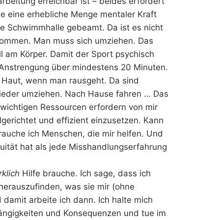
rbeitung erreichbar ist – beides erfordert
ie eine erhebliche Menge mentaler Kraft
die Schwimmhalle gebeamt. Da ist es nicht
ekommen. Man muss sich umziehen. Das
ll am Körper. Damit der Sport psychisch
e Anstrengung über mindestens 20 Minuten.
e Haut, wenn man rausgeht. Da sind
ieder umziehen. Nach Hause fahren … Das
o wichtigen Ressourcen erfordern von mir
lgerichtet und effizient einzusetzen. Kann
brauche ich Menschen, die mir helfen. Und
nuität hat als jede Misshandlungserfahrung
rklich
Hilfe brauche. Ich sage, dass ich
erauszufinden, was sie mir (ohne
damit arbeite ich dann. Ich halte mich
hängigkeiten und Konsequenzen und tue im