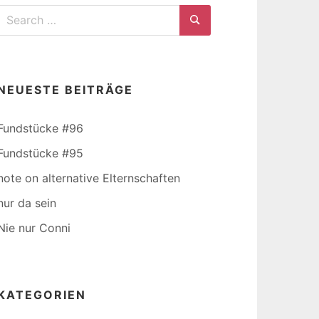
Search
for:
Search
NEUESTE BEITRÄGE
Fundstücke #96
Fundstücke #95
note on alternative Elternschaften
nur da sein
Nie nur Conni
KATEGORIEN