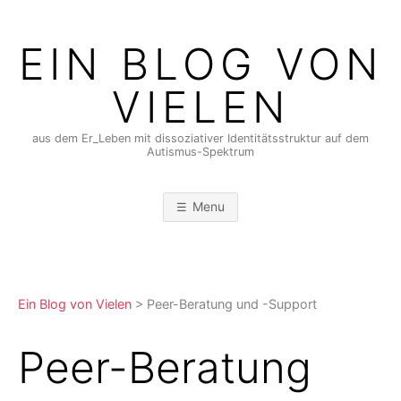
Skip
to
EIN BLOG VON
content
VIELEN
aus dem Er_Leben mit dissoziativer Identitätsstruktur auf dem
Autismus-Spektrum
Menu
Ein Blog von Vielen
>
Peer-Beratung und -Support
Peer-Beratung