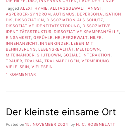
DIE HILFE
,
DIS?
,
INNENANSICHTEN
,
LAUF DER DINGE
Tagged
ALEXITHYMIE
,
ALLTAGSGEWALT
,
ANGST
,
ASPERGER-SYNDROM
,
AUTISMUS
,
DEPERSONALISATION
,
DIS
,
DISSOZIATION
,
DISSOZIATION ALS SCHUTZ
,
DISSOZIATIVE IDENTITÄTSSTÖRUNG
,
DISSOZIATIVE
IDENTITÄTSSTRUKTUR
,
DISSOZIATIVE KRAMPFANFÄLLE
,
EINSAMKEIT
,
GEFÜHLE
,
HELFERGEWALT
,
HILFE
,
INNENANSICHT
,
INNENKINDER
,
LEBEN MIT
BEHINDERUNG
,
LEBENSREALITÄT
,
MELTDOWN
,
MITEINANDER
,
SHUTDOWN
,
SOZIALE INTERAKTION
,
TRAUER
,
TRAUMA
,
TRAUMAFOLGEN
,
VERMEIDUNG
,
VIELE-SEIN
,
VIELESEIN
ZU
1 KOMMENTAR
TODESANGST
Der kleinste einsame Ort
Posted on
15. NOVEMBER 2024
by
H. C. ROSENBLATT