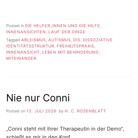
Posted in
DIE HELFER_INNEN UND DIE HILFE
,
INNENANSICHTEN
,
LAUF DER DINGE
Tagged
ABLEISMUS
,
AUTISMUS
,
DIS
,
DISSOZIATIVE
IDENTITÄTSSTRUKTUR
,
FREIHEITSPRAXIS
,
INNENANSICHT
,
LEBEN MIT BEHINDERUNG
,
MITEINANDER
Nie nur Conni
Posted on
13. JULI 2026
by
H. C. ROSENBLATT
„Conni steht mit ihrer Therapeutin in der Demo“,
schießt es mir in den Kopf.