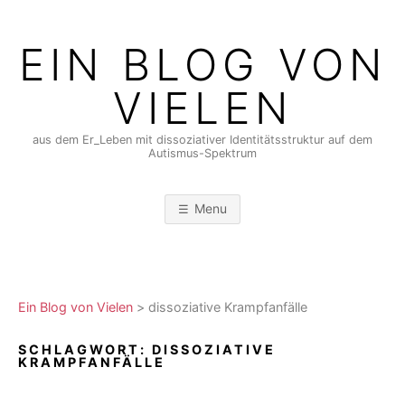
Skip
to
EIN BLOG VON
content
VIELEN
aus dem Er_Leben mit dissoziativer Identitätsstruktur auf dem
Autismus-Spektrum
Menu
Ein Blog von Vielen
>
dissoziative Krampfanfälle
SCHLAGWORT:
DISSOZIATIVE
KRAMPFANFÄLLE