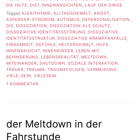
DIE HILFE
,
DIS?
,
INNENANSICHTEN
,
LAUF DER DINGE
Tagged
ALEXITHYMIE
,
ALLTAGSGEWALT
,
ANGST
,
ASPERGER-SYNDROM
,
AUTISMUS
,
DEPERSONALISATION
,
DIS
,
DISSOZIATION
,
DISSOZIATION ALS SCHUTZ
,
DISSOZIATIVE IDENTITÄTSSTÖRUNG
,
DISSOZIATIVE
IDENTITÄTSSTRUKTUR
,
DISSOZIATIVE KRAMPFANFÄLLE
,
EINSAMKEIT
,
GEFÜHLE
,
HELFERGEWALT
,
HILFE
,
INNENANSICHT
,
INNENKINDER
,
LEBEN MIT
BEHINDERUNG
,
LEBENSREALITÄT
,
MELTDOWN
,
MITEINANDER
,
SHUTDOWN
,
SOZIALE INTERAKTION
,
TRAUER
,
TRAUMA
,
TRAUMAFOLGEN
,
VERMEIDUNG
,
VIELE-SEIN
,
VIELESEIN
ZU
1 KOMMENTAR
TODESANGST
der Meltdown in der
Fahrstunde