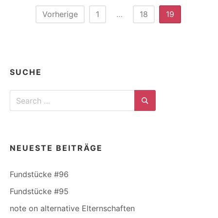
Seitennummerierung
Vorherige
1
…
18
19
der
Beiträge
SUCHE
Search
for:
Search
NEUESTE BEITRÄGE
Fundstücke #96
Fundstücke #95
note on alternative Elternschaften