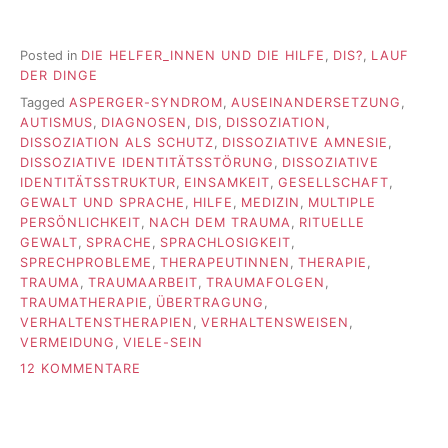
Posted in
DIE HELFER_INNEN UND DIE HILFE
,
DIS?
,
LAUF
DER DINGE
Tagged
ASPERGER-SYNDROM
,
AUSEINANDERSETZUNG
,
AUTISMUS
,
DIAGNOSEN
,
DIS
,
DISSOZIATION
,
DISSOZIATION ALS SCHUTZ
,
DISSOZIATIVE AMNESIE
,
DISSOZIATIVE IDENTITÄTSSTÖRUNG
,
DISSOZIATIVE
IDENTITÄTSSTRUKTUR
,
EINSAMKEIT
,
GESELLSCHAFT
,
GEWALT UND SPRACHE
,
HILFE
,
MEDIZIN
,
MULTIPLE
PERSÖNLICHKEIT
,
NACH DEM TRAUMA
,
RITUELLE
GEWALT
,
SPRACHE
,
SPRACHLOSIGKEIT
,
SPRECHPROBLEME
,
THERAPEUTINNEN
,
THERAPIE
,
TRAUMA
,
TRAUMAARBEIT
,
TRAUMAFOLGEN
,
TRAUMATHERAPIE
,
ÜBERTRAGUNG
,
VERHALTENSTHERAPIEN
,
VERHALTENSWEISEN
,
VERMEIDUNG
,
VIELE-SEIN
ZU
12 KOMMENTARE
AUTISMUS
UND
DIS
#1