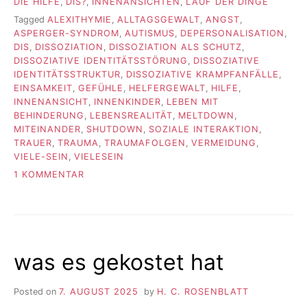
DIE HILFE
,
DIS?
,
INNENANSICHTEN
,
LAUF DER DINGE
Tagged
ALEXITHYMIE
,
ALLTAGSGEWALT
,
ANGST
,
ASPERGER-SYNDROM
,
AUTISMUS
,
DEPERSONALISATION
,
DIS
,
DISSOZIATION
,
DISSOZIATION ALS SCHUTZ
,
DISSOZIATIVE IDENTITÄTSSTÖRUNG
,
DISSOZIATIVE
IDENTITÄTSSTRUKTUR
,
DISSOZIATIVE KRAMPFANFÄLLE
,
EINSAMKEIT
,
GEFÜHLE
,
HELFERGEWALT
,
HILFE
,
INNENANSICHT
,
INNENKINDER
,
LEBEN MIT
BEHINDERUNG
,
LEBENSREALITÄT
,
MELTDOWN
,
MITEINANDER
,
SHUTDOWN
,
SOZIALE INTERAKTION
,
TRAUER
,
TRAUMA
,
TRAUMAFOLGEN
,
VERMEIDUNG
,
VIELE-SEIN
,
VIELESEIN
ZU
1 KOMMENTAR
TODESANGST
was es gekostet hat
Posted on
7. AUGUST 2025
by
H. C. ROSENBLATT