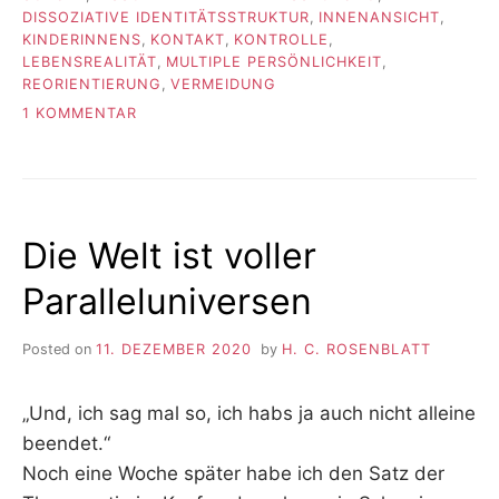
DISSOZIATIVE IDENTITÄTSSTRUKTUR
,
INNENANSICHT
,
KINDERINNENS
,
KONTAKT
,
KONTROLLE
,
LEBENSREALITÄT
,
MULTIPLE PERSÖNLICHKEIT
,
REORIENTIERUNG
,
VERMEIDUNG
ZU
1 KOMMENTAR
FUNDSTÜCKE
#78
Die Welt ist voller
Paralleluniversen
Posted on
11. DEZEMBER 2020
by
H. C. ROSENBLATT
„Und, ich sag mal so, ich habs ja auch nicht alleine
beendet.“
Noch eine Woche später habe ich den Satz der