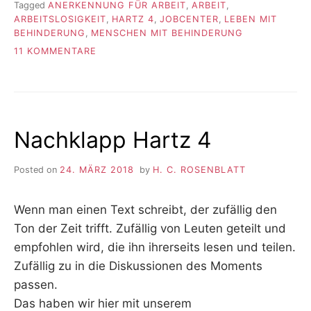
Tagged
ANERKENNUNG FÜR ARBEIT
,
ARBEIT
,
ARBEITSLOSIGKEIT
,
HARTZ 4
,
JOBCENTER
,
LEBEN MIT
BEHINDERUNG
,
MENSCHEN MIT BEHINDERUNG
ZU
11 KOMMENTARE
25072020
–
NIE
„WIRKLICH“
ARBEITEN
Nachklapp Hartz 4
Posted on
24. MÄRZ 2018
by
H. C. ROSENBLATT
Wenn man einen Text schreibt, der zufällig den
Ton der Zeit trifft. Zufällig von Leuten geteilt und
empfohlen wird, die ihn ihrerseits lesen und teilen.
Zufällig zu in die Diskussionen des Moments
passen.
Das haben wir hier mit unserem