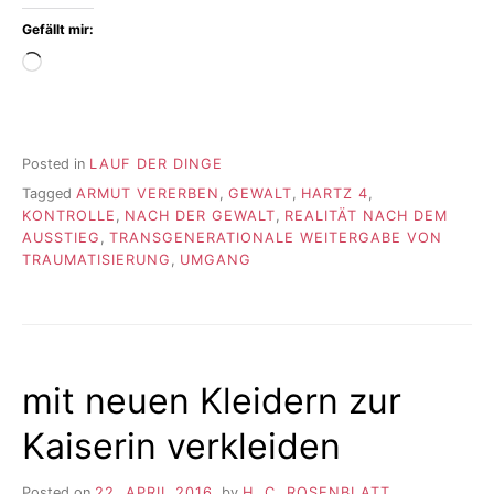
Gefällt mir:
Wird
geladen …
Posted in
LAUF DER DINGE
Tagged
ARMUT VERERBEN
,
GEWALT
,
HARTZ 4
,
KONTROLLE
,
NACH DER GEWALT
,
REALITÄT NACH DEM
AUSSTIEG
,
TRANSGENERATIONALE WEITERGABE VON
TRAUMATISIERUNG
,
UMGANG
mit neuen Kleidern zur
Kaiserin verkleiden
Posted on
22. APRIL 2016
by
H. C. ROSENBLATT