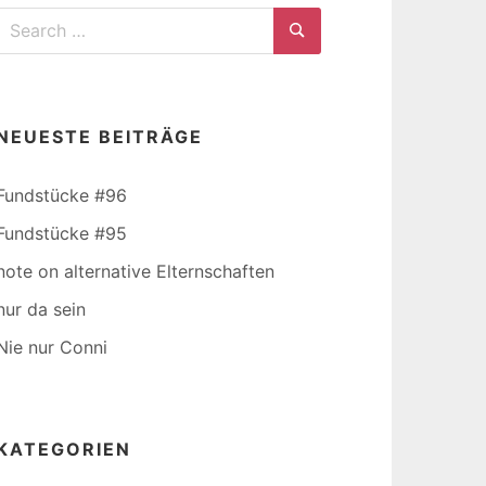
Search
for:
Search
NEUESTE BEITRÄGE
Fundstücke #96
Fundstücke #95
note on alternative Elternschaften
nur da sein
Nie nur Conni
KATEGORIEN