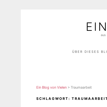
Skip
to
EI
content
aus 
ÜBER DIESES B
Ein Blog von Vielen
>
Traumaarbeit
SCHLAGWORT:
TRAUMAARBEI