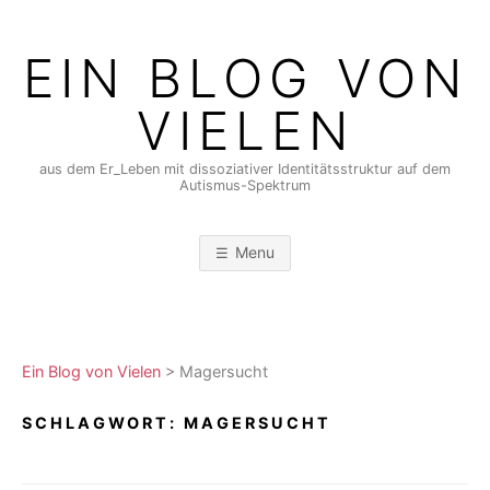
Skip
to
EIN BLOG VON
content
VIELEN
aus dem Er_Leben mit dissoziativer Identitätsstruktur auf dem
Autismus-Spektrum
Menu
Ein Blog von Vielen
>
Magersucht
SCHLAGWORT:
MAGERSUCHT