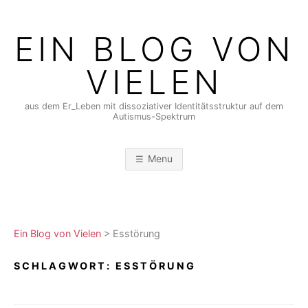
Skip
to
EIN BLOG VON
content
VIELEN
aus dem Er_Leben mit dissoziativer Identitätsstruktur auf dem
Autismus-Spektrum
Menu
Ein Blog von Vielen
>
Esstörung
SCHLAGWORT:
ESSTÖRUNG