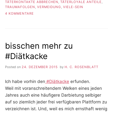
TÄTERKONTAKTE ABBRECHEN
,
TÄTERLOYALE ANTEILE
,
TRAUMAFOLGEN
,
VERMEIDUNG
,
VIELE-SEIN
ZU
4 KOMMENTARE
DISSOZIATION
IST
KEIN
ONE-
SIZE-
bisschen mehr zu
PULLOVER
–
#Diätkacke
OSTERN,
13
JAHRE
Posted on
24. DEZEMBER 2015
by
H. C. ROSENBLATT
SPÄTER
Ich habe vorhin den
#Diätkacke
erfunden.
Weil mit voranschreitendem Welken eines jeden
Jahres auch eine häufigere Darbietung selbiger
auf so ziemlich jeder frei verfügbaren Plattform zu
verzeichnen ist. Und, weil es mich ernsthaft wenig