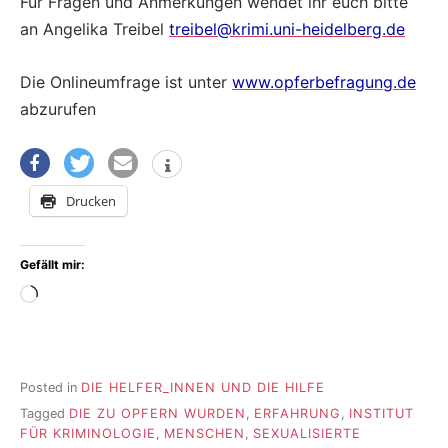
Für Fragen und Anmerkungen wendet ihr euch bitte
an Angelika Treibel
treibel@krimi.uni-heidelberg.de
Die Onlineumfrage ist unter
www.opferbefragung.de
abzurufen
Drucken
Gefällt mir:
Wird
geladen …
Posted in
DIE HELFER_INNEN UND DIE HILFE
Tagged
DIE ZU OPFERN WURDEN
,
ERFAHRUNG
,
INSTITUT
FÜR KRIMINOLOGIE
,
MENSCHEN
,
SEXUALISIERTE