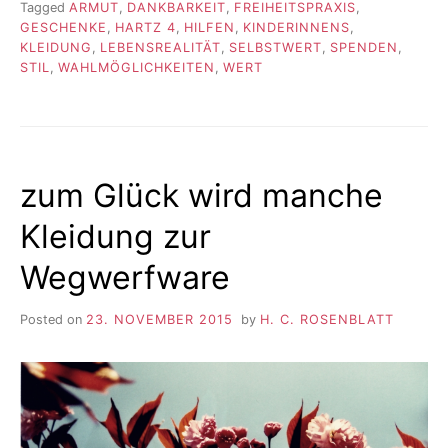
Tagged
ARMUT
,
DANKBARKEIT
,
FREIHEITSPRAXIS
,
GESCHENKE
,
HARTZ 4
,
HILFEN
,
KINDERINNENS
,
KLEIDUNG
,
LEBENSREALITÄT
,
SELBSTWERT
,
SPENDEN
,
STIL
,
WAHLMÖGLICHKEITEN
,
WERT
zum Glück wird manche
Kleidung zur
Wegwerfware
Posted on
23. NOVEMBER 2015
by
H. C. ROSENBLATT