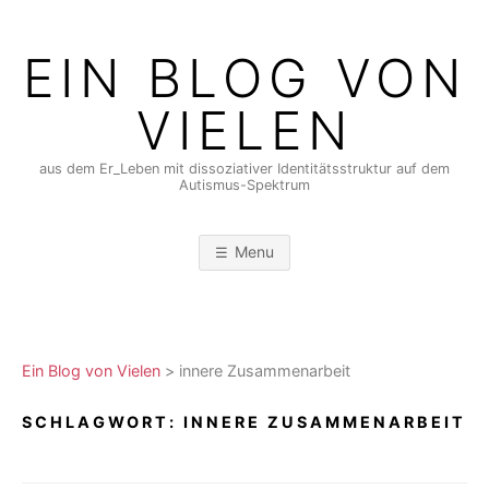
Skip
to
EIN BLOG VON
content
VIELEN
aus dem Er_Leben mit dissoziativer Identitätsstruktur auf dem
Autismus-Spektrum
Menu
Ein Blog von Vielen
>
innere Zusammenarbeit
SCHLAGWORT:
INNERE ZUSAMMENARBEIT