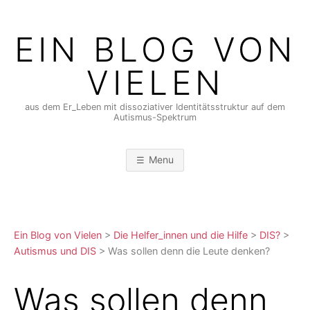
Skip
to
EIN BLOG VON
content
VIELEN
aus dem Er_Leben mit dissoziativer Identitätsstruktur auf dem
Autismus-Spektrum
Menu
Ein Blog von Vielen
>
Die Helfer_innen und die Hilfe
>
DIS?
>
Autismus und DIS
>
Was sollen denn die Leute denken?
Was sollen denn