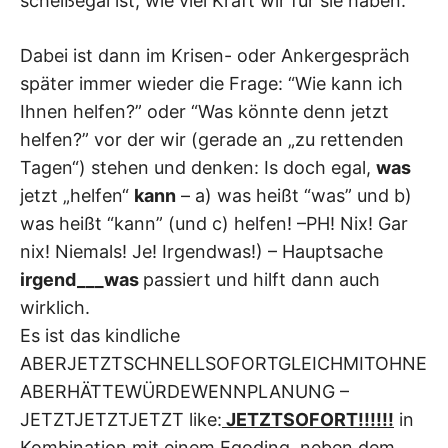
scheißegal ist, wie viel Kraft wir für sie haben.
Dabei ist dann im Krisen- oder Ankergespräch
später immer wieder die Frage: “Wie kann ich
Ihnen helfen?” oder “Was könnte denn jetzt
helfen?” vor der wir (gerade an „zu rettenden
Tagen“) stehen und denken: Is doch egal,
was
jetzt „helfen“
kann
– a) was heißt “was” und b)
was heißt “kann” (und c) helfen! –PH! Nix! Gar
nix! Niemals! Je! Irgendwas!) – Hauptsache
irgend___was
passiert und hilft dann auch
wirklich.
Es ist das kindliche
ABERJETZTSCHNELLSOFORTGLEICHMITOHNE
ABERHÄTTEWÜRDEWENNPLANUNG –
JETZTJETZTJETZT like:
JETZTSOFORT!!!!!!
in
Kombination mit einem Egoding, neben dem