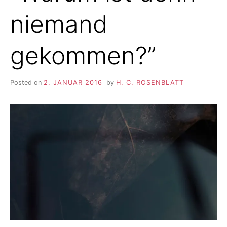
niemand
gekommen?”
Posted on
2. JANUAR 2016
by
H. C. ROSENBLATT