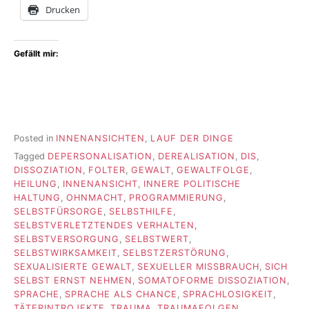
Drucken
Gefällt mir:
Posted in
INNENANSICHTEN
,
LAUF DER DINGE
Tagged
DEPERSONALISATION
,
DEREALISATION
,
DIS
,
DISSOZIATION
,
FOLTER
,
GEWALT
,
GEWALTFOLGE
,
HEILUNG
,
INNENANSICHT
,
INNERE POLITISCHE
HALTUNG
,
OHNMACHT
,
PROGRAMMIERUNG
,
SELBSTFÜRSORGE
,
SELBSTHILFE
,
SELBSTVERLETZTENDES VERHALTEN
,
SELBSTVERSORGUNG
,
SELBSTWERT
,
SELBSTWIRKSAMKEIT
,
SELBSTZERSTÖRUNG
,
SEXUALISIERTE GEWALT
,
SEXUELLER MISSBRAUCH
,
SICH
SELBST ERNST NEHMEN
,
SOMATOFORME DISSOZIATION
,
SPRACHE
,
SPRACHE ALS CHANCE
,
SPRACHLOSIGKEIT
,
TÄTERINTROJEKTE
,
TRAUMA
,
TRAUMAFOLGEN
,