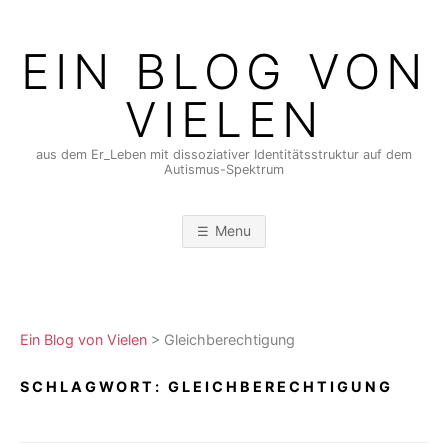
Skip
to
EIN BLOG VON
content
VIELEN
aus dem Er_Leben mit dissoziativer Identitätsstruktur auf dem
Autismus-Spektrum
Menu
Ein Blog von Vielen
>
Gleichberechtigung
SCHLAGWORT:
GLEICHBERECHTIGUNG