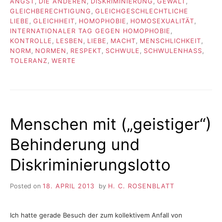
ANGST
,
DIE ANDEREN
,
DISKRIMINIERUNG
,
GEWALT
,
GLEICHBERECHTIGUNG
,
GLEICHGESCHLECHTLICHE
LIEBE
,
GLEICHHEIT
,
HOMOPHOBIE
,
HOMOSEXUALITÄT
,
INTERNATIONALER TAG GEGEN HOMOPHOBIE
,
KONTROLLE
,
LESBEN
,
LIEBE
,
MACHT
,
MENSCHLICHKEIT
,
NORM
,
NORMEN
,
RESPEKT
,
SCHWULE
,
SCHWULENHASS
,
TOLERANZ
,
WERTE
Menschen mit („geistiger“)
Behinderung und
Diskriminierungslotto
Posted on
18. APRIL 2013
by
H. C. ROSENBLATT
Ich hatte gerade Besuch der zum kollektivem Anfall von