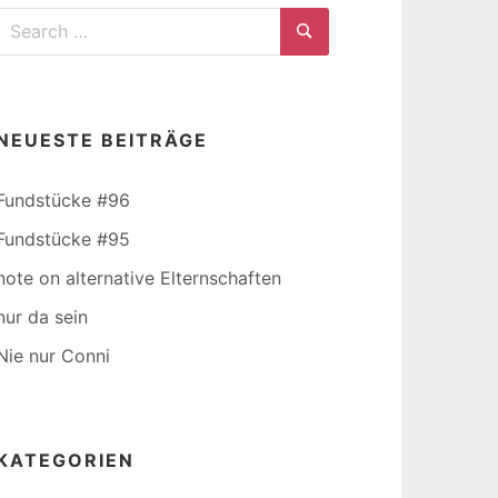
Search
for:
Search
NEUESTE BEITRÄGE
Fundstücke #96
Fundstücke #95
note on alternative Elternschaften
nur da sein
Nie nur Conni
KATEGORIEN