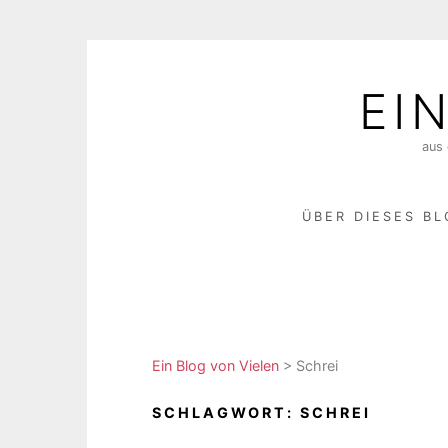
Skip
to
EI
content
aus 
ÜBER DIESES B
Ein Blog von Vielen
>
Schrei
SCHLAGWORT:
SCHREI