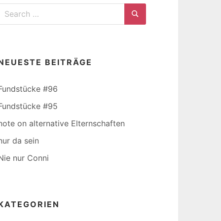
Search
for:
Search
NEUESTE BEITRÄGE
Fundstücke #96
Fundstücke #95
note on alternative Elternschaften
nur da sein
Nie nur Conni
KATEGORIEN