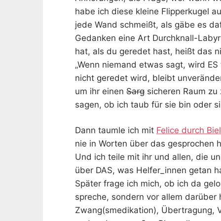
habe ich diese kleine Flipperkugel au
jede Wand schmeißt, als gäbe es daf
Gedanken eine Art Durchknall-Labyri
hat, als du geredet hast, heißt das ni
„Wenn niemand etwas sagt, wird ES f
nicht geredet wird, bleibt unverände
um ihr einen
Sarg
sicheren Raum zu 
sagen, ob ich taub für sie bin oder si
Dann taumle ich mit
Felice durch Bie
nie in Worten über das gesprochen 
Und ich teile mit ihr und allen, die 
über DAS, was Helfer_innen getan h
Später frage ich mich, ob ich da gelo
spreche, sondern vor allem darüber 
Zwang(smedikation), Übertragung, V