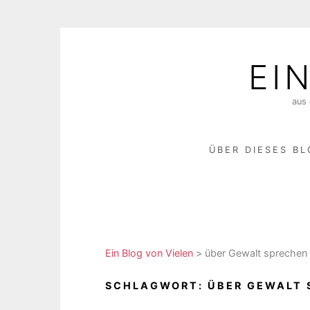
Skip
to
EI
content
aus 
ÜBER DIESES B
Ein Blog von Vielen
>
über Gewalt sprechen
SCHLAGWORT:
ÜBER GEWALT 