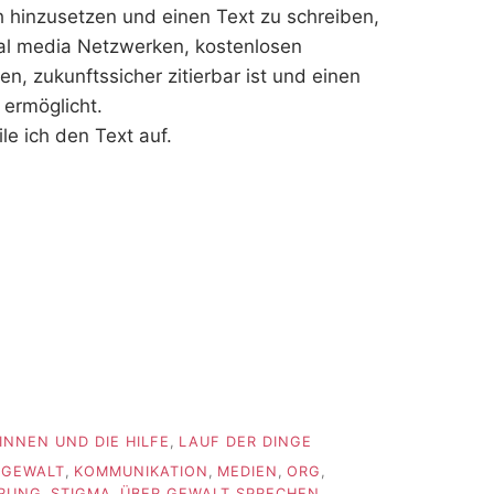
 hinzusetzen und einen Text zu schreiben,
ial media Netzwerken, kostenlosen
, zukunftssicher zitierbar ist und einen
 ermöglicht.
ile ich den Text auf.
INNEN UND DIE HILFE
,
LAUF DER DINGE
,
GEWALT
,
KOMMUNIKATION
,
MEDIEN
,
ORG
,
ERUNG
,
STIGMA
,
ÜBER GEWALT SPRECHEN