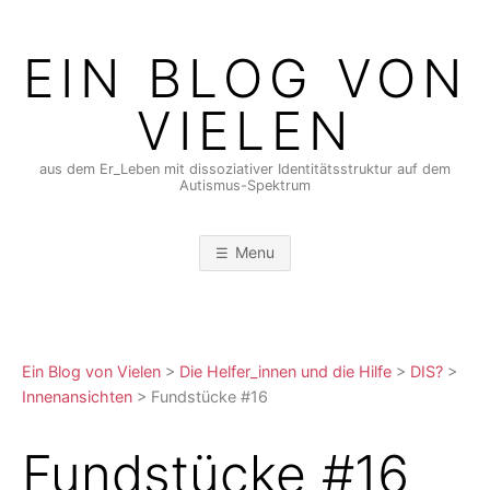
Skip
to
EIN BLOG VON
content
VIELEN
aus dem Er_Leben mit dissoziativer Identitätsstruktur auf dem
Autismus-Spektrum
Menu
Ein Blog von Vielen
>
Die Helfer_innen und die Hilfe
>
DIS?
>
Innenansichten
>
Fundstücke #16
Fundstücke #16