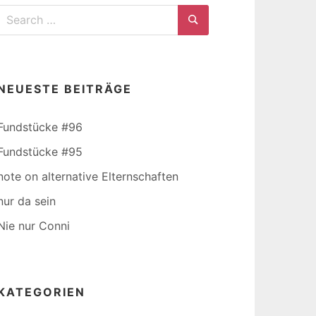
Search
for:
Search
NEUESTE BEITRÄGE
Fundstücke #96
Fundstücke #95
note on alternative Elternschaften
nur da sein
Nie nur Conni
KATEGORIEN