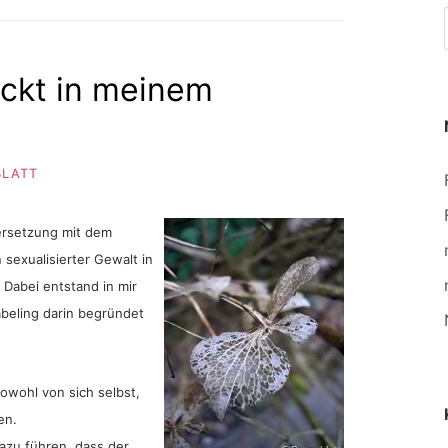
eckt in meinem
BLATT
dersetzung mit dem
sexualisierter Gewalt in
 Dabei entstand in mir
abeling darin begründet
owohl von sich selbst,
en.
zu führen, dass der