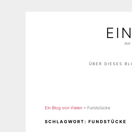
Skip
to
EI
content
aus 
ÜBER DIESES B
Ein Blog von Vielen
>
Fundstücke
SCHLAGWORT:
FUNDSTÜCKE