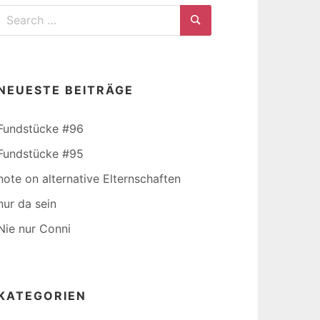
Search
for:
Search
NEUESTE BEITRÄGE
Fundstücke #96
Fundstücke #95
note on alternative Elternschaften
nur da sein
Nie nur Conni
KATEGORIEN