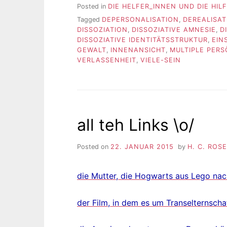
Posted in
DIE HELFER_INNEN UND DIE HIL
Tagged
DEPERSONALISATION
,
DEREALISAT
DISSOZIATION
,
DISSOZIATIVE AMNESIE
,
D
DISSOZIATIVE IDENTITÄTSSTRUKTUR
,
EIN
GEWALT
,
INNENANSICHT
,
MULTIPLE PERS
VERLASSENHEIT
,
VIELE-SEIN
all teh Links \o/
Posted on
22. JANUAR 2015
by
H. C. ROS
die Mutter, die Hogwarts aus Lego nac
der Film, in dem es um Transelternscha