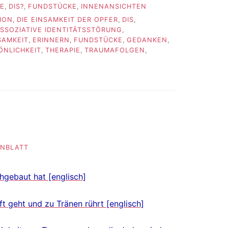
FE
,
DIS?
,
FUNDSTÜCKE
,
INNENANSICHTEN
ION
,
DIE EINSAMKEIT DER OPFER
,
DIS
,
ISSOZIATIVE IDENTITÄTSSTÖRUNG
,
SAMKEIT
,
ERINNERN
,
FUNDSTÜCKE
,
GEDANKEN
,
ÖNLICHKEIT
,
THERAPIE
,
TRAUMAFOLGEN
,
ENBLATT
hgebaut hat [englisch]
ft geht und zu Tränen rührt [englisch]