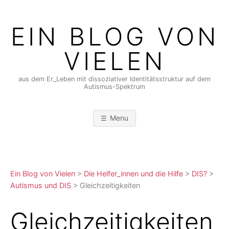
Skip
to
EIN BLOG VON
content
VIELEN
aus dem Er_Leben mit dissoziativer Identitätsstruktur auf dem
Autismus-Spektrum
Menu
Ein Blog von Vielen
>
Die Helfer_innen und die Hilfe
>
DIS?
>
Autismus und DIS
>
Gleichzeitigkeiten
Gleichzeitigkeiten