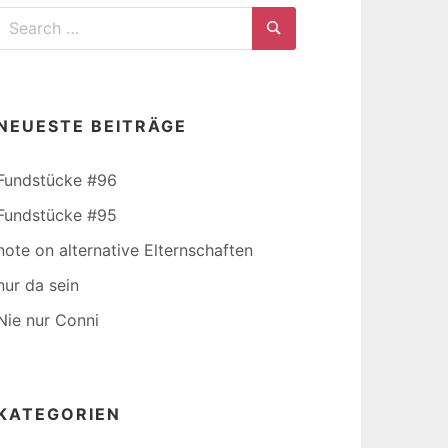
Search
for:
Search
NEUESTE BEITRÄGE
Fundstücke #96
Fundstücke #95
note on alternative Elternschaften
nur da sein
Nie nur Conni
KATEGORIEN