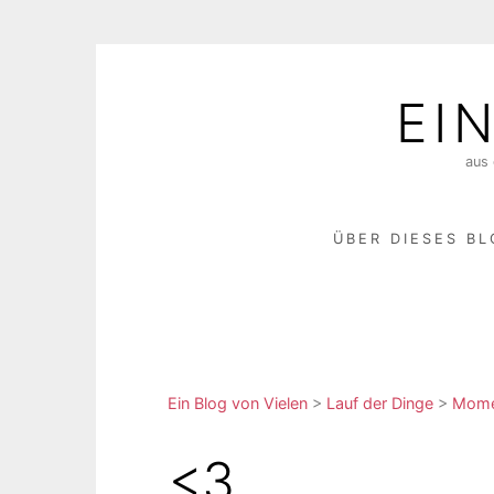
Skip
to
EI
content
aus 
ÜBER DIESES B
Ein Blog von Vielen
>
Lauf der Dinge
>
Momen
<3