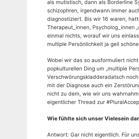
als mutistisch, dann als Borderline 
schizophren, irgendwann immer auch 
diagnostiziert. Bis wir 16 waren, hat
Therapeut_innen, Psycholog_innen „
einmal nichts, worauf wir uns einla
multiple Persönlichkeit ja geil schön
Wobei wir das so ausformuliert nich
popkulturellen Ding um „multiple Per
Verschwörungskladderadatsch noch 
mit der Diagnose auch ein Zerstöru
nicht zu dem, wie wir uns wahrnahme
eigentlicher Thread zur
#PluralAcce
Wie fühlte sich unser
Vielesein
dam
Antwort: Gar nicht eigentlich. Für un