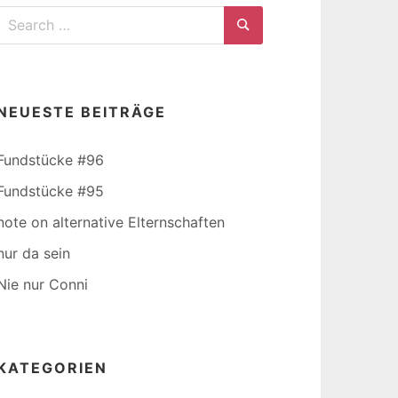
Search
for:
Search
NEUESTE BEITRÄGE
Fundstücke #96
Fundstücke #95
note on alternative Elternschaften
nur da sein
Nie nur Conni
KATEGORIEN