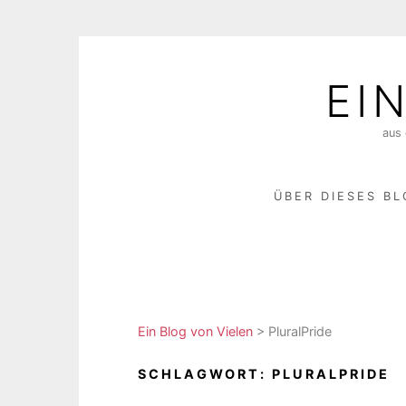
Skip
to
EI
content
aus 
ÜBER DIESES B
Ein Blog von Vielen
>
PluralPride
SCHLAGWORT:
PLURALPRIDE