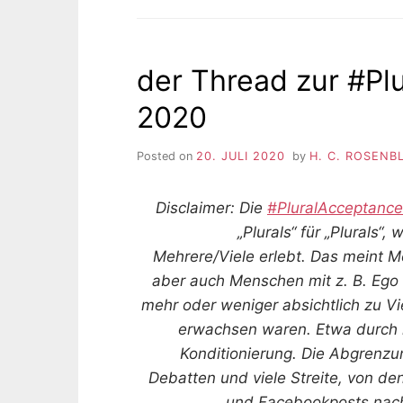
der Thread zur #P
2020
Posted on
20. JULI 2020
by
H. C. ROSENB
Disclaimer: Die
#PluralAcceptanc
„Plurals“ für „Plurals“, 
Mehrere/Viele erlebt. Das meint M
aber auch Menschen mit z. B. Ego 
mehr oder weniger absichtlich zu V
erwachsen waren. Etwa durch i
Konditionierung. Die Abgrenzu
Debatten und viele Streite, von de
und Facebookposts nachz