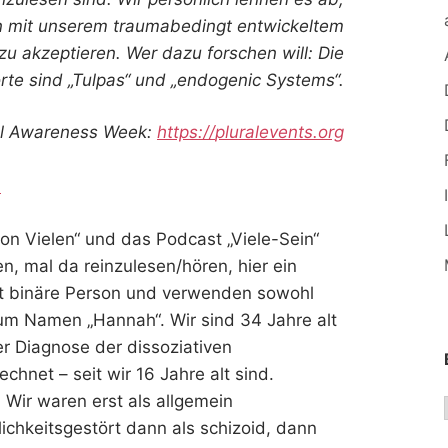
n mit unserem traumabedingt entwickeltem
 zu akzeptieren.
Wer dazu forschen will: Die
te sind „Tulpas“ und „endogenic Systems“.
al Awareness Week:
https://
pluralevents.org
n
 von Vielen“ und das Podcast „Viele-Sein“
n, mal da reinzulesen/hören, hier ein
cht binäre Person und verwenden sowohl
 zum Namen „Hannah“
.
Wir sind 34 Jahre alt
er Diagnose der dissoziativen
echnet – seit wir 16 Jahre alt sind.
 Wir waren erst als allgemein
ichkeitsgestört
dann als schizoid, dann