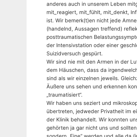
anderes auch in unserem Leben mitg
mit_reagiert, mit_fühlt, mit_denkt, In
ist. Wir bemerk(t)en nicht jede Amne
(handelnd, Aussagen treffend) refle
posttraumatischen Belastungssympto
der Intensivstation oder einer gesch
Suizidversuch gespürt.
Wir sind nie mit den Armen in der L
dem Häuschen, dass da irgendwelch
sind als wir einzelnen jeweils. Gleich
Äußere uns sehen und erkennen konnt
„traumatisiert“.
Wir haben uns seziert und mikroskop
übertreten, jedweder Privatheit im 
der Klinik behandelt. Wir konnten un
gehörten ja gar nicht uns und sollten 
sondern „Eine“ werden und alle da (i