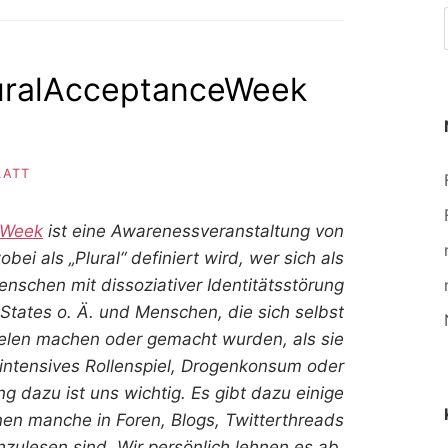
luralAcceptanceWeek
LATT
eWeek
ist eine Awarenessveranstaltung von
wobei als „Plural“ definiert wird, wer sich als
enschen mit dissoziativer Identitätsstörung
States o. Ä. und Menschen, die sich selbst
ielen machen oder gemacht wurden, als sie
ntensives Rollenspiel, Drogenkonsum oder
ng da
zu ist uns wichtig. Es gibt dazu einige
nen manche in Foren, Blogs, Twitterthreads
ulesen sind. Wir persönlich lehnen es ab,