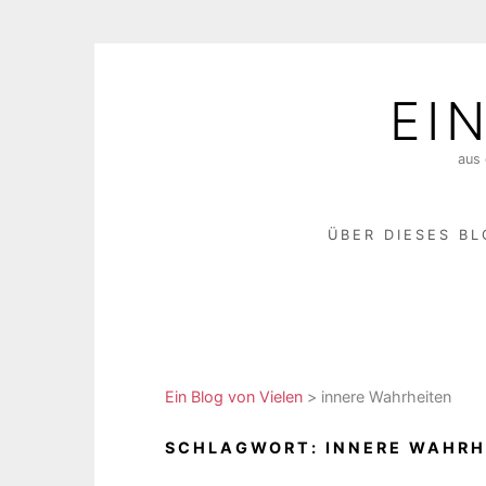
Skip
to
EI
content
aus 
ÜBER DIESES B
Ein Blog von Vielen
>
innere Wahrheiten
SCHLAGWORT:
INNERE WAHRH