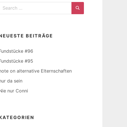
Search
for:
Search
NEUESTE BEITRÄGE
Fundstücke #96
Fundstücke #95
note on alternative Elternschaften
nur da sein
Nie nur Conni
KATEGORIEN