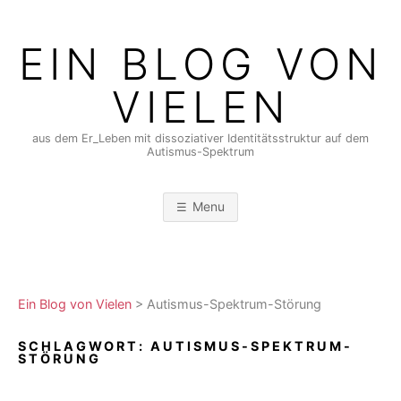
Skip
to
EIN BLOG VON
content
VIELEN
aus dem Er_Leben mit dissoziativer Identitätsstruktur auf dem
Autismus-Spektrum
Menu
Ein Blog von Vielen
>
Autismus-Spektrum-Störung
SCHLAGWORT:
AUTISMUS-SPEKTRUM-
STÖRUNG