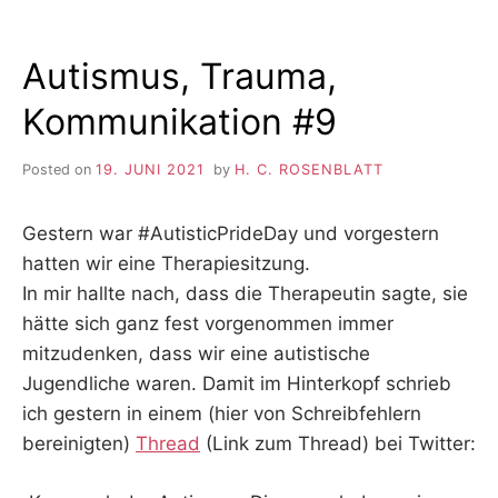
MIT
DEM
Autismus, Trauma,
OUTING
ALS
Kommunikation #9
AUTISTISCH
UND
TRAUMATISIERT
Posted on
19. JUNI 2021
by
H. C. ROSENBLATT
Gestern war #AutisticPrideDay und vorgestern
hatten wir eine Therapiesitzung.
In mir hallte nach, dass die Therapeutin sagte, sie
hätte sich ganz fest vorgenommen immer
mitzudenken, dass wir eine autistische
Jugendliche waren. Damit im Hinterkopf schrieb
ich gestern in einem (hier von Schreibfehlern
bereinigten)
Thread
(Link zum Thread) bei Twitter: