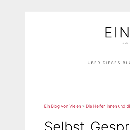
Skip
to
EI
content
aus 
ÜBER DIESES B
Ein Blog von Vielen
>
Die Helfer_innen und di
Selbst_Gesp