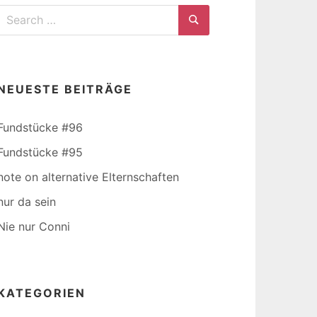
Search
for:
Search
NEUESTE BEITRÄGE
Fundstücke #96
Fundstücke #95
note on alternative Elternschaften
nur da sein
Nie nur Conni
KATEGORIEN