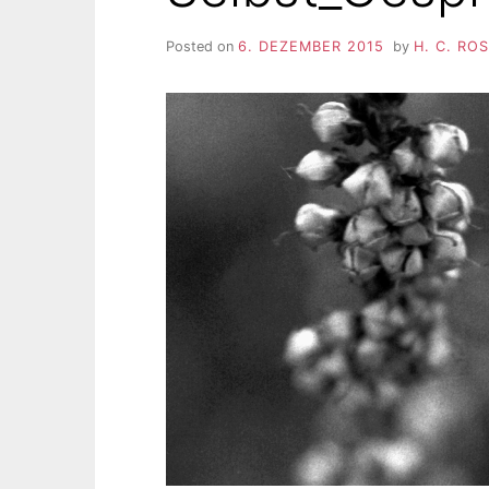
Posted on
6. DEZEMBER 2015
by
H. C. RO