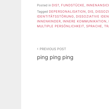
Posted in
DIS?
,
FUNDSTÜCKE
,
INNENANSIC
Tagged
DEPERSONALISATION
,
DIS
,
DISSOZ
IDENTITÄTSSTÖRUNG
,
DISSOZIATIVE IDE
INNENKINDER
,
INNERE KOMMUNIKATION
,
MULTIPLE PERSÖNLICHKEIT
,
SPRACHE
,
TR
Beitragsnavigation
PREVIOUS POST
ping ping ping