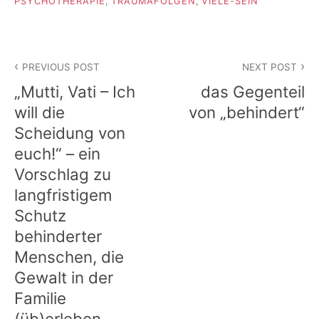
PSYCHOTHERAPIE
,
TRAUMAFOLGEN
,
VIELE-SEIN
Beitragsnavigation
PREVIOUS POST
NEXT POST
„Mutti, Vati – Ich
das Gegenteil
will die
von „behindert“
Scheidung von
euch!“ – ein
Vorschlag zu
langfristigem
Schutz
behinderter
Menschen, die
Gewalt in der
Familie
(üb)erleben