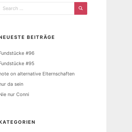
Search
for:
Search
NEUESTE BEITRÄGE
Fundstücke #96
Fundstücke #95
note on alternative Elternschaften
nur da sein
Nie nur Conni
KATEGORIEN