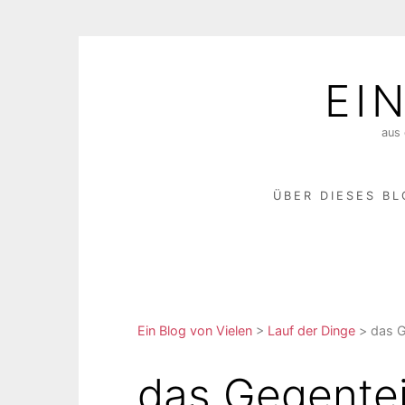
Skip
to
EI
content
aus 
ÜBER DIESES B
Ein Blog von Vielen
>
Lauf der Dinge
>
das G
das Gegentei