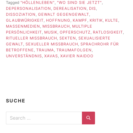
Tagged
"HÖLLENLEBEN"
,
"WO SIND SIE JETZT"
,
DEPERSONALISATION
,
DEREALISATION
,
DIS
,
DISSOZIATION
,
GEWALT GEGENGEWALT
,
GLAUBWÜRIGKEIT
,
HOFFNUNG
,
KAMPF
,
KRITIK
,
KULTE
,
MASSENMEDIEN
,
MISSBRAUCH
,
MULTIPLE
PERSÖNLICHKEIT
,
MUSIK
,
OPFERSCHUTZ
,
RATLOSIGKEIT
,
RITUELLER MISSBRAUCH
,
SEKTEN
,
SEXUALISIERTE
GEWALT
,
SEXUELLER MISSBRAUCH
,
SPRACHROHR FÜR
BETROFFENE
,
TRAUMA
,
TRAUMAFOLGEN
,
UNVERSTÄNDNIS
,
XAVAS
,
XAVIER NAIDOO
SUCHE
Search
for:
Search