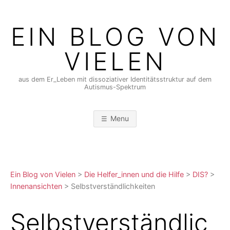
Skip
to
EIN BLOG VON
content
VIELEN
aus dem Er_Leben mit dissoziativer Identitätsstruktur auf dem
Autismus-Spektrum
Menu
Ein Blog von Vielen
>
Die Helfer_innen und die Hilfe
>
DIS?
>
Innenansichten
>
Selbstverständlichkeiten
Selbstverständlic