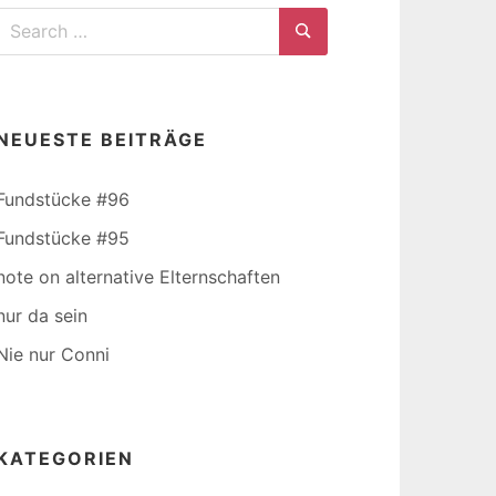
Search
for:
Search
NEUESTE BEITRÄGE
Fundstücke #96
Fundstücke #95
note on alternative Elternschaften
nur da sein
Nie nur Conni
KATEGORIEN