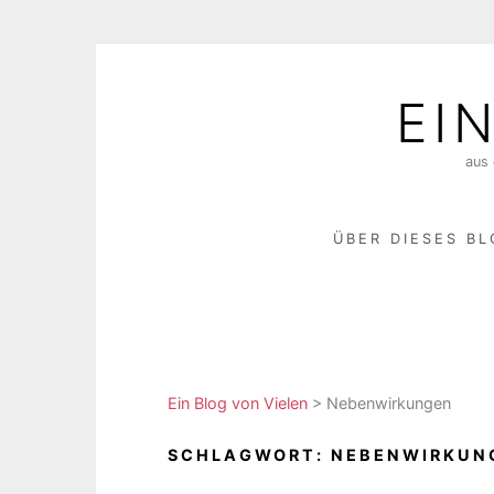
Skip
to
EI
content
aus 
ÜBER DIESES B
Ein Blog von Vielen
>
Nebenwirkungen
SCHLAGWORT:
NEBENWIRKUN