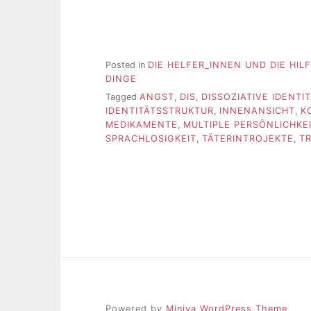
Posted in
DIE HELFER_INNEN UND DIE HIL
DINGE
Tagged
ANGST
,
DIS
,
DISSOZIATIVE IDENT
IDENTITÄTSSTRUKTUR
,
INNENANSICHT
,
K
MEDIKAMENTE
,
MULTIPLE PERSÖNLICHKE
SPRACHLOSIGKEIT
,
TÄTERINTROJEKTE
,
T
Powered by
Miniva WordPress Theme