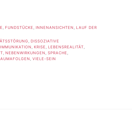
FE
,
FUNDSTÜCKE
,
INNENANSICHTEN
,
LAUF DER
ITÄTSSTÖRUNG
,
DISSOZIATIVE
OMMUNIKATION
,
KRISE
,
LEBENSREALITÄT
,
IT
,
NEBENWIRKUNGEN
,
SPRACHE
,
RAUMAFOLGEN
,
VIELE-SEIN