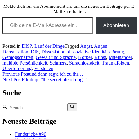
Melde dich für ein Abonnement an, um die neuesten Beiträge per E-
Mail zu erhalten.
Gib deine E-Mail-Adresse ein ...
Abonnieren
Posted in
DIS?
,
Lauf der Dinge
Tagged
Angst
,
Augen
,
Derealisation
,
DIS
,
Dissoziation
,
dissoziative Identitätsstörung
,
Gemögschaften
,
Gewalt und Sprache
,
Körper
,
Kunst
,
Miteinander
,
multiple Persönlichkeit
,
Schmerz
,
Sprachlosigkeit
,
Traumafolgen
,
Überforderung
,
Verstehen
Beitragsnavigation
Previous Post
und dann sagte ich zu ihr…
Next Post
Filmtipp: “the secret life of dogs”
Suche
Search
for:
Search
Neueste Beiträge
Fundstücke #96