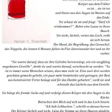
Körper aus dem Früher
es ist… sie ist tot
und blutet aus den Augen im Warten auf
das Ende.
Sie schaut sie an und fragt: “Darf ich
reinkommen?”. Bohrt eine Lanze in ihren
Bauch.
Sie nickt, lächelt, weitet das Loch, reißt
an sich herum.
Der Hund, die Begrüßung, das Geraschel,
das Trippeln, die letzten 6 Monate fallen im Flur übereinander her und an ihr
vorbei.
“Sie wartet darauf, dass sie ihre Geliebte hervorwürgt, wie ein sorgfältig
angedautes Gewölle”, denkt sie und wartet darauf, verscheucht zu werden. “So
ist es immer wenn Menschen wissen, dass man viele ist. Eine zwei drei werden
geschätzt gemocht geliebt, ein paar mehr bemitleidet und getragen, der Rest
aus konstruierter Ferne beäugt und für das Dunkle gehalten”, weiß sie und
schraubt das Lächeln aus dem Gesicht.
Sie hängt die fremde Jacke auf und verfolgt diesen Körper mit den Augen in die
Küche.
Betrachtet den Blick auf sich und in das Loch hinein.
“Ich hab Lebkuchen.”, schrillt es daraus hervor.
Der Körper lächelt und nickt. Lässt die Stimme an ihren Haaren zündeln.