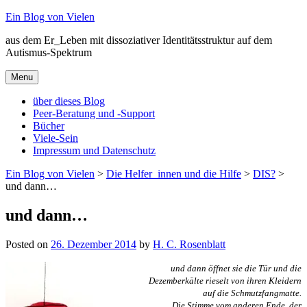
Skip
Ein Blog von Vielen
to
aus dem Er_Leben mit dissoziativer Identitätsstruktur auf dem
content
Autismus-Spektrum
Menu
über dieses Blog
Peer-Beratung und -Support
Bücher
Viele-Sein
Impressum und Datenschutz
Ein Blog von Vielen
>
Die Helfer_innen und die Hilfe
>
DIS?
>
und dann…
und dann…
Posted on
26. Dezember 2014
by
H. C. Rosenblatt
und dann öffnet sie die Tür und die
Dezemberkälte rieselt von ihren Kleidern
auf die Schmutzfangmatte.
Die Stimme vom anderen Ende, der