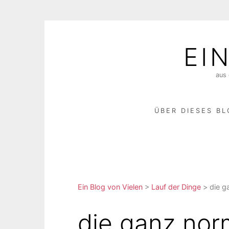
Skip
to
EI
content
aus 
ÜBER DIESES B
Ein Blog von Vielen
>
Lauf der Dinge
>
die g
die ganz nor