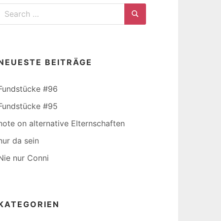
Search
for:
Search
NEUESTE BEITRÄGE
Fundstücke #96
Fundstücke #95
note on alternative Elternschaften
nur da sein
Nie nur Conni
KATEGORIEN