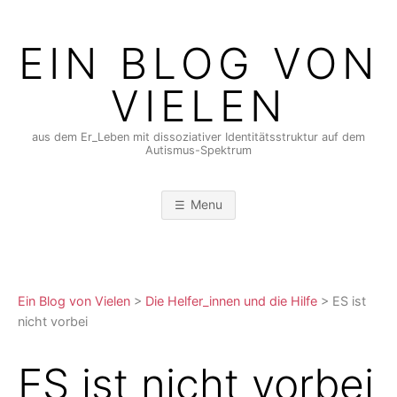
Skip
to
EIN BLOG VON
content
VIELEN
aus dem Er_Leben mit dissoziativer Identitätsstruktur auf dem
Autismus-Spektrum
Menu
Ein Blog von Vielen
>
Die Helfer_innen und die Hilfe
>
ES ist
nicht vorbei
ES ist nicht vorbei