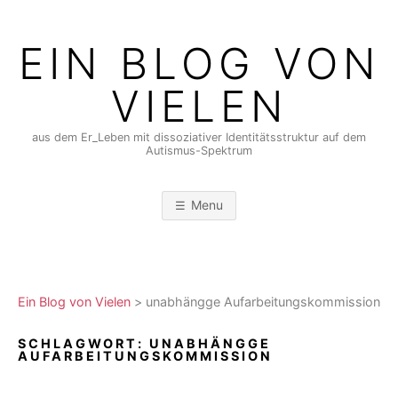
Skip
to
EIN BLOG VON
content
VIELEN
aus dem Er_Leben mit dissoziativer Identitätsstruktur auf dem
Autismus-Spektrum
Menu
Ein Blog von Vielen
>
unabhängge Aufarbeitungskommission
SCHLAGWORT:
UNABHÄNGGE
AUFARBEITUNGSKOMMISSION