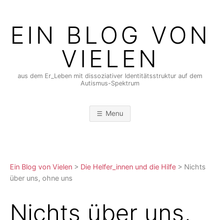
Skip
to
EIN BLOG VON
content
VIELEN
aus dem Er_Leben mit dissoziativer Identitätsstruktur auf dem
Autismus-Spektrum
Menu
Ein Blog von Vielen
>
Die Helfer_innen und die Hilfe
>
Nichts
über uns, ohne uns
Nichts über uns,