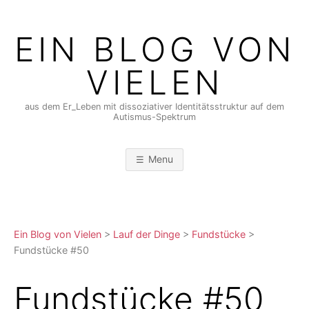
Skip
to
EIN BLOG VON
content
VIELEN
aus dem Er_Leben mit dissoziativer Identitätsstruktur auf dem
Autismus-Spektrum
Menu
Ein Blog von Vielen
>
Lauf der Dinge
>
Fundstücke
>
Fundstücke #50
Fundstücke #50