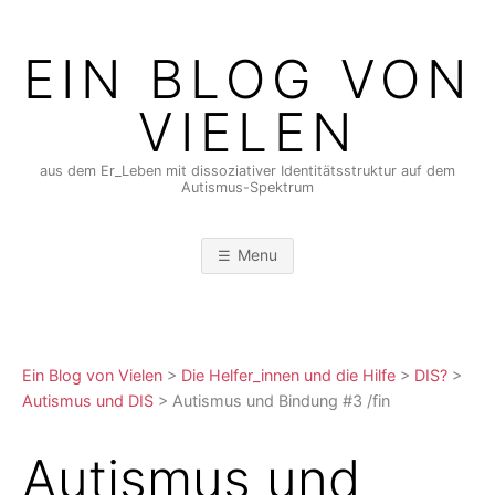
Skip
to
EIN BLOG VON
content
VIELEN
aus dem Er_Leben mit dissoziativer Identitätsstruktur auf dem
Autismus-Spektrum
Menu
Ein Blog von Vielen
>
Die Helfer_innen und die Hilfe
>
DIS?
>
Autismus und DIS
>
Autismus und Bindung #3 /fin
Autismus und