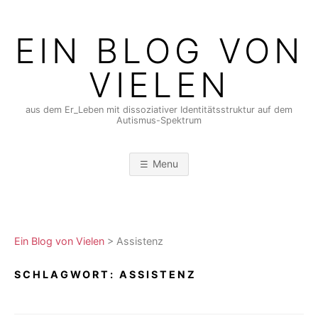
Skip
to
EIN BLOG VON
content
VIELEN
aus dem Er_Leben mit dissoziativer Identitätsstruktur auf dem
Autismus-Spektrum
Menu
Ein Blog von Vielen
>
Assistenz
SCHLAGWORT:
ASSISTENZ