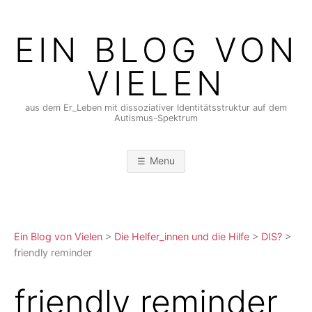
Skip
to
EIN BLOG VON
content
VIELEN
aus dem Er_Leben mit dissoziativer Identitätsstruktur auf dem
Autismus-Spektrum
Menu
Ein Blog von Vielen
>
Die Helfer_innen und die Hilfe
>
DIS?
>
friendly reminder
friendly reminder