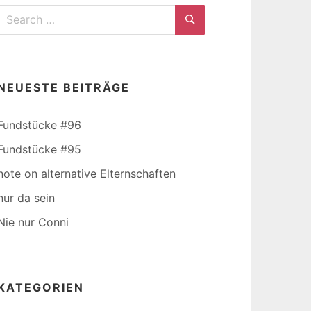
Search
for:
Search
NEUESTE BEITRÄGE
Fundstücke #96
Fundstücke #95
note on alternative Elternschaften
nur da sein
Nie nur Conni
KATEGORIEN