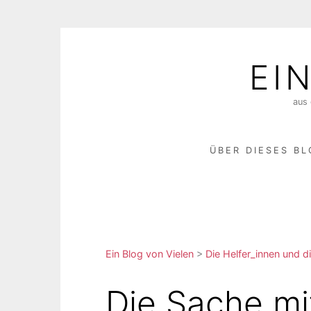
Skip
to
EI
content
aus 
ÜBER DIESES B
Ein Blog von Vielen
>
Die Helfer_innen und di
Die Sache mi