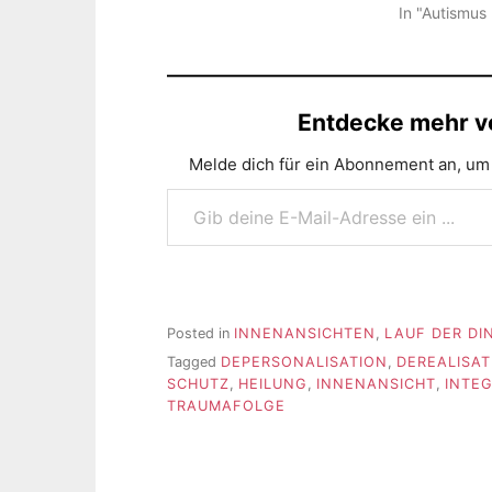
In "Autismus
Entdecke mehr vo
Melde dich für ein Abonnement an, um 
Gib deine E-Mail-Adresse ein ...
Posted in
INNENANSICHTEN
,
LAUF DER DI
Tagged
DEPERSONALISATION
,
DEREALISAT
SCHUTZ
,
HEILUNG
,
INNENANSICHT
,
INTE
TRAUMAFOLGE
Beitragsnavigation