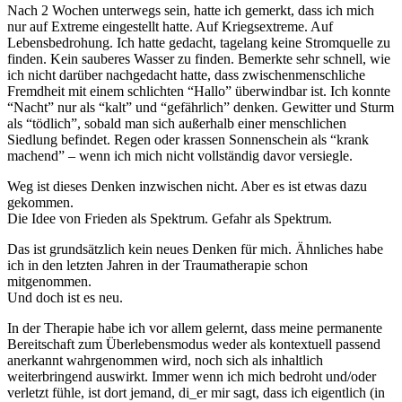
Nach 2 Wochen unterwegs sein, hatte ich gemerkt, dass ich mich
nur auf Extreme eingestellt hatte. Auf Kriegsextreme. Auf
Lebensbedrohung. Ich hatte gedacht, tagelang keine Stromquelle zu
finden. Kein sauberes Wasser zu finden. Bemerkte sehr schnell, wie
ich nicht darüber nachgedacht hatte, dass zwischenmenschliche
Fremdheit mit einem schlichten “Hallo” überwindbar ist. Ich konnte
“Nacht” nur als “kalt” und “gefährlich” denken. Gewitter und Sturm
als “tödlich”, sobald man sich außerhalb einer menschlichen
Siedlung befindet. Regen oder krassen Sonnenschein als “krank
machend” – wenn ich mich nicht vollständig davor versiegle.
Weg ist dieses Denken inzwischen nicht. Aber es ist etwas dazu
gekommen.
Die Idee von Frieden als Spektrum. Gefahr als Spektrum.
Das ist grundsätzlich kein neues Denken für mich. Ähnliches habe
ich in den letzten Jahren in der Traumatherapie schon
mitgenommen.
Und doch ist es neu.
In der Therapie habe ich vor allem gelernt, dass meine permanente
Bereitschaft zum Überlebensmodus weder als kontextuell passend
anerkannt wahrgenommen wird, noch sich als inhaltlich
weiterbringend auswirkt. Immer wenn ich mich bedroht und/oder
verletzt fühle, ist dort jemand, di_er mir sagt, dass ich eigentlich (in