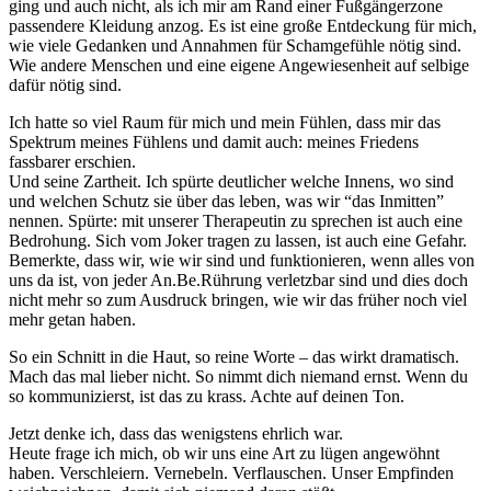
ging und auch nicht, als ich mir am Rand einer Fußgängerzone
passendere Kleidung anzog. Es ist eine große Entdeckung für mich,
wie viele Gedanken und Annahmen für Schamgefühle nötig sind.
Wie andere Menschen und eine eigene Angewiesenheit auf selbige
dafür nötig sind.
Ich hatte so viel Raum für mich und mein Fühlen, dass mir das
Spektrum meines Fühlens und damit auch: meines Friedens
fassbarer erschien.
Und seine Zartheit. Ich spürte deutlicher welche Innens, wo sind
und welchen Schutz sie über das leben, was wir “das Inmitten”
nennen. Spürte: mit unserer Therapeutin zu sprechen ist auch eine
Bedrohung. Sich vom Joker tragen zu lassen, ist auch eine Gefahr.
Bemerkte, dass wir, wie wir sind und funktionieren, wenn alles von
uns da ist, von jeder An.Be.Rührung verletzbar sind und dies doch
nicht mehr so zum Ausdruck bringen, wie wir das früher noch viel
mehr getan haben.
So ein Schnitt in die Haut, so reine Worte – das wirkt dramatisch.
Mach das mal lieber nicht. So nimmt dich niemand ernst. Wenn du
so kommunizierst, ist das zu krass. Achte auf deinen Ton.
Jetzt denke ich, dass das wenigstens ehrlich war.
Heute frage ich mich, ob wir uns eine Art zu lügen angewöhnt
haben. Verschleiern. Vernebeln. Verflauschen. Unser Empfinden