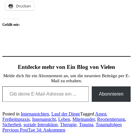
Drucken
Gefällt mir:
Entdecke mehr von Ein Blog von Vielen
Melde dich für ein Abonnement an, um die neuesten Beiträge per E-
Mail zu erhalten.
Gib deine E-Mail-Adresse ein ...
Abonnieren
Posted in
Innenansichten
,
Lauf der Dinge
Tagged
Angst
,
Freiheitspraxis
,
Innenansicht
,
Leben
,
Miteinander
,
Reorientierung
,
Sicherheit
,
soziale Interaktion
,
Therapie
,
Trauma
,
Traumafolgen
Beitragsnavigation
Previous Post
Tag 34: Ankommen