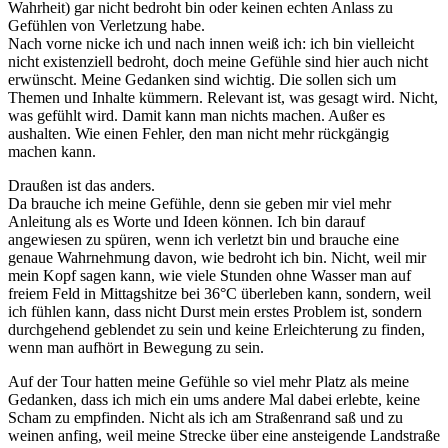
Wahrheit) gar nicht bedroht bin oder keinen echten Anlass zu
Gefühlen von Verletzung habe.
Nach vorne nicke ich und nach innen weiß ich: ich bin vielleicht
nicht existenziell bedroht, doch meine Gefühle sind hier auch nicht
erwünscht. Meine Gedanken sind wichtig. Die sollen sich um
Themen und Inhalte kümmern. Relevant ist, was gesagt wird. Nicht,
was gefühlt wird. Damit kann man nichts machen. Außer es
aushalten. Wie einen Fehler, den man nicht mehr rückgängig
machen kann.
Draußen ist das anders.
Da brauche ich meine Gefühle, denn sie geben mir viel mehr
Anleitung als es Worte und Ideen können. Ich bin darauf
angewiesen zu spüren, wenn ich verletzt bin und brauche eine
genaue Wahrnehmung davon, wie bedroht ich bin. Nicht, weil mir
mein Kopf sagen kann, wie viele Stunden ohne Wasser man auf
freiem Feld in Mittagshitze bei 36°C überleben kann, sondern, weil
ich fühlen kann, dass nicht Durst mein erstes Problem ist, sondern
durchgehend geblendet zu sein und keine Erleichterung zu finden,
wenn man aufhört in Bewegung zu sein.
Auf der Tour hatten meine Gefühle so viel mehr Platz als meine
Gedanken, dass ich mich ein ums andere Mal dabei erlebte, keine
Scham zu empfinden. Nicht als ich am Straßenrand saß und zu
weinen anfing, weil meine Strecke über eine ansteigende Landstraße