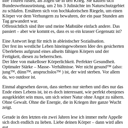
ihre Touren rüsten, als zögen sie in den Krieg. Sie kaufen sich
Bundeswehrausrüstung, um 2 bis 3 Julinächte im Naturschutzgebiet
zu schlafen. Ernähren sich von hochkalorischen Riegeln, um einen
Körper vor dem Verhungern zu bewahren, der ein paar Stunden am
Tag gewandert war.
Offensichtlich sind ihre und meine Maßstäbe einfach andere. Das
passiert – aber wie kommt es, dass es so ein krasser Gegensatz ist?
Eine Antwort liegt für mich in ableistischer Sozialisation.
Der fest ins westliche Leben hineingewobenen Idee des gesicherten
Überlebens aufgrund eines allseits fähigen Körpers und der
Fertigkeit, diesen zu beherrschen.
Der Idee von makelloser Körperlichkeit. Perfekter Gesundheit.
Optimaler Stärke – Masse- Verhältnisse. Wer nicht gesund™ (also:
jung™, dünn™, anspruchslos™ ) ist, der wird sterben. Vor allem
da, wo outdoor ist.
Einmal abgesehen davon, dass sterben nur sterben und dies nur das
Ende eines Lebens ist, ist es doch interessant, wie perfekt ebenjenes
ausgekleidet sein muss, um sich seiner Natur ohne Angst zu nähern.
Ohne Gewalt. Ohne die Energie, die in Kriegen ihre ganze Wucht
zeigt.
Gerade in den letzten ein zwei Jahren lese ich immer mehr Appelle
sich doch endlich zu lieben. Liebe deinen Körper – dann wird alles
gut.