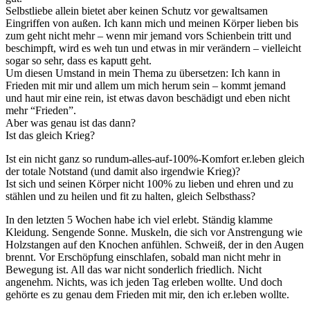
Selbstliebe allein bietet aber keinen Schutz vor gewaltsamen
Eingriffen von außen. Ich kann mich und meinen Körper lieben bis
zum geht nicht mehr – wenn mir jemand vors Schienbein tritt und
beschimpft, wird es weh tun und etwas in mir verändern – vielleicht
sogar so sehr, dass es kaputt geht.
Um diesen Umstand in mein Thema zu übersetzen: Ich kann in
Frieden mit mir und allem um mich herum sein – kommt jemand
und haut mir eine rein, ist etwas davon beschädigt und eben nicht
mehr “Frieden”.
Aber was genau ist das dann?
Ist das gleich Krieg?
Ist ein nicht ganz so rundum-alles-auf-100%-Komfort er.leben gleich
der totale Notstand (und damit also irgendwie Krieg)?
Ist sich und seinen Körper nicht 100% zu lieben und ehren und zu
stählen und zu heilen und fit zu halten, gleich Selbsthass?
In den letzten 5 Wochen habe ich viel erlebt. Ständig klamme
Kleidung. Sengende Sonne. Muskeln, die sich vor Anstrengung wie
Holzstangen auf den Knochen anfühlen. Schweiß, der in den Augen
brennt. Vor Erschöpfung einschlafen, sobald man nicht mehr in
Bewegung ist. All das war nicht sonderlich friedlich. Nicht
angenehm. Nichts, was ich jeden Tag erleben wollte. Und doch
gehörte es zu genau dem Frieden mit mir, den ich er.leben wollte.