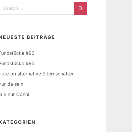
Search
for:
Search
NEUESTE BEITRÄGE
Fundstücke #96
Fundstücke #95
note on alternative Elternschaften
nur da sein
Nie nur Conni
KATEGORIEN