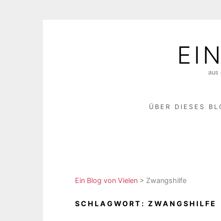
Skip
to
EI
content
aus 
ÜBER DIESES B
Ein Blog von Vielen
>
Zwangshilfe
SCHLAGWORT:
ZWANGSHILFE