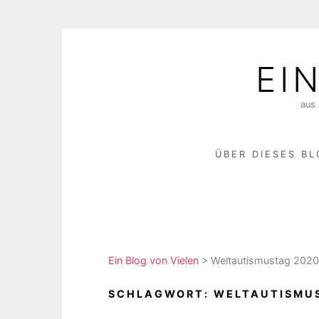
Skip
to
EI
content
aus 
ÜBER DIESES B
Ein Blog von Vielen
>
Weltautismustag 2020
SCHLAGWORT:
WELTAUTISMU