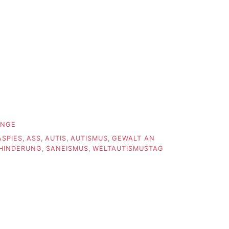
INGE
ASPIES
,
ASS
,
AUTIS
,
AUTISMUS
,
GEWALT AN
EHINDERUNG
,
SANEISMUS
,
WELTAUTISMUSTAG