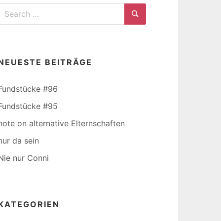
Search
for:
Search
NEUESTE BEITRÄGE
Fundstücke #96
Fundstücke #95
note on alternative Elternschaften
nur da sein
Nie nur Conni
KATEGORIEN